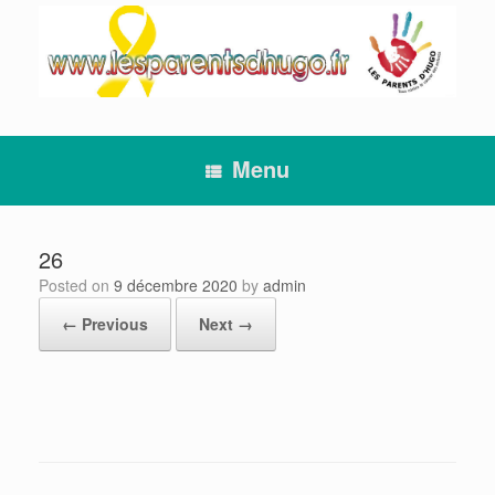
Skip
to
content
Menu
26
Posted on
9 décembre 2020
by
admin
← Previous
Next →