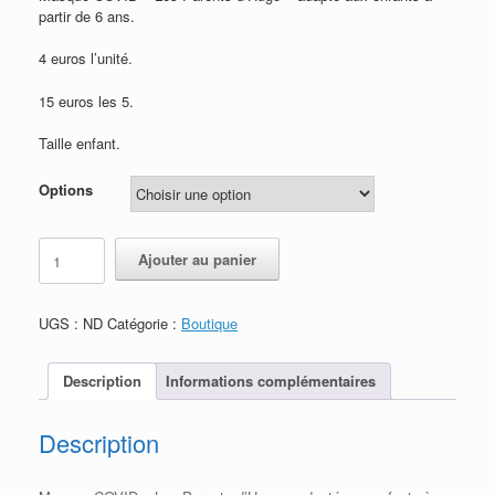
partir de 6 ans.
4 euros l’unité.
15 euros les 5.
Taille enfant.
Options
quantité
Ajouter au panier
de
Masque
COVID
UGS :
ND
Catégorie :
Boutique
pour
enfant
Description
Informations complémentaires
Description