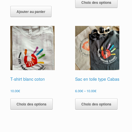
produit
Choix des options
a
Ajouter au panier
plusieur
variation
Les
options
peuvent
être
choisies
sur
la
page
du
produit
T-shirt blanc coton
Sac en toile type Cabas
10.00
€
6.00
€
–
10.00
€
Ce
Ce
produit
produit
Choix des options
Choix des options
a
a
plusieurs
plusieur
variations.
variation
Les
Les
options
options