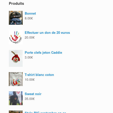
Produits
peuvent
peuvent
être
être
Bonnet
choisies
choisies
8.00
€
sur
sur
la
la
page
page
Effectuer un don de 20 euros
du
du
20.00
€
produit
produit
Porte clefs jeton Caddie
3.00
€
T-shirt blanc coton
10.00
€
Sweat noir
35.00
€
Stylo BIC septembre en or