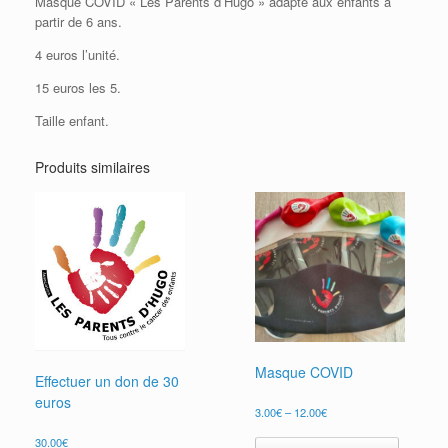
Masque COVID « Les Parents d’Hugo » adapté aux enfants à
partir de 6 ans.
4 euros l’unité.
15 euros les 5.
Taille enfant.
Produits similaires
Masque COVID
Effectuer un don de 30
euros
3.00
€
–
12.00
€
Ce
30.00
€