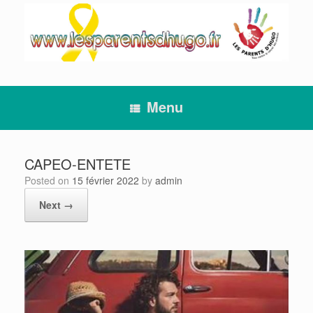
Skip
to
content
Menu
CAPEO-ENTETE
Posted on
15 février 2022
by
admin
Next →